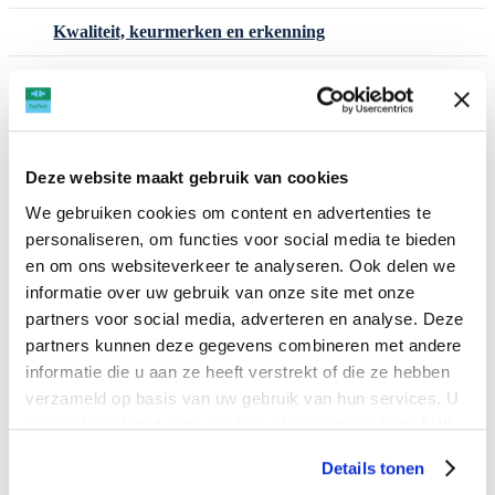
Kwaliteit, keurmerken en erkenning
Kenmerken opleidingen
Het team TopTaal
Nieuws
Deze website maakt gebruik van cookies
We gebruiken cookies om content en advertenties te
Vacatures
personaliseren, om functies voor social media te bieden
en om ons websiteverkeer te analyseren. Ook delen we
Contact – Locaties
informatie over uw gebruik van onze site met onze
partners voor social media, adverteren en analyse. Deze
العربية
Nederlands
English
Somali
TAAL
Español
Türkçe
Українська
partners kunnen deze gegevens combineren met andere
informatie die u aan ze heeft verstrekt of die ze hebben
verzameld op basis van uw gebruik van hun services. U
Lees voor
gaat akkoord met onze cookies als u onze website blijft
gebruiken.
Demo MijnTopTaal
Details tonen