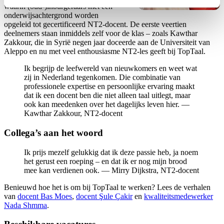
waarin (oud-)inburgeraars met een
onderwijsachtergrond worden
opgeleid tot gecertificeerd NT2-docent. De eerste veertien
deelnemers staan inmiddels zelf voor de klas – zoals Kawthar
Zakkour, die in Syrië negen jaar doceerde aan de Universiteit van
Aleppo en nu met veel enthousiasme NT2-les geeft bij TopTaal.
Ik begrijp de leefwereld van nieuwkomers en weet wat
zij in Nederland tegenkomen. Die combinatie van
professionele expertise en persoonlijke ervaring maakt
dat ik een docent ben die niet alleen taal uitlegt, maar
ook kan meedenken over het dagelijks leven hier. —
Kawthar Zakkour, NT2-docent
Collega’s aan het woord
Ik prijs mezelf gelukkig dat ik deze passie heb, ja noem
het gerust een roeping – en dat ik er nog mijn brood
mee kan verdienen ook. — Mirry Dijkstra, NT2-docent
Benieuwd hoe het is om bij TopTaal te werken? Lees de verhalen
van
docent Bas Moes
,
docent Şule Çakir
en
kwaliteitsmedewerker
Nada Shmma
.