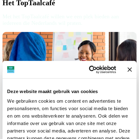
Het TopTaalcafé
Met het TopTaalcafé willen we een plek bieden aan
iedereen die Nederlands wil praten.
Deze website maakt gebruik van cookies
We gebruiken cookies om content en advertenties te
personaliseren, om functies voor social media te bieden
en om ons websiteverkeer te analyseren. Ook delen we
informatie over uw gebruik van onze site met onze
partners voor social media, adverteren en analyse. Deze
Donderdag 9 januari start TopTaal in opdracht van de gemeente
partners kunnen deze gegevens combineren met andere