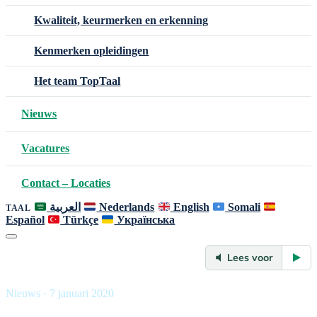
Kwaliteit, keurmerken en erkenning
Kenmerken opleidingen
Het team TopTaal
Nieuws
Vacatures
Contact – Locaties
العربية
Nederlands
English
Somali
TAAL
Español
Türkçe
Українська
Lees voor
Nieuws · 7 januari 2020