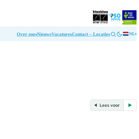
NL
Over ons
Nieuws
Vacatures
Contact – Locaties
▾
Lees voor