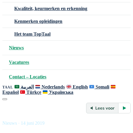
Kwaliteit, keurmerken en erkenning
Kenmerken opleidingen
Het team TopTaal
Nieuws
Vacatures
Contact – Locaties
العربية
Nederlands
English
Somali
TAAL
Español
Türkçe
Українська
Lees voor
Nieuws · 14 juni 2019