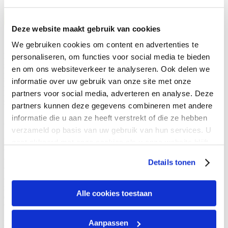
Deze website maakt gebruik van cookies
We gebruiken cookies om content en advertenties te
Inburgering staat op zichzelf en er zijn onvoldoende prikkels voor
personaliseren, om functies voor social media te bieden
maatwerk en kwaliteit. In samenwerking met partners als roc’s,
en om ons websiteverkeer te analyseren. Ook delen we
particulier taalonderwijs en werkgevers moet goede inburgering nu
informatie over uw gebruik van onze site met onze
handen en voeten krijgen. Uit een enquête van TopTaal en
Binnenlands Bestuur blijkt dat veel gemeenten nog lang niet klaar
partners voor social media, adverteren en analyse. Deze
zijn voor hun nieuwe taken.
partners kunnen deze gegevens combineren met andere
informatie die u aan ze heeft verstrekt of die ze hebben
Zelfredzaam
verzameld op basis van uw gebruik van hun services. U
Voor statushouders zet het nieuwe stelsel in op een doorlopende lijn
gaat akkoord met onze cookies als u onze website blijft
vanuit de opvang. Maar de gemeenten krijgen de
gebruiken.
verantwoordelijkheid voor het héle inburgeringstraject. De regierol
Details tonen
van de gemeente voor inburgering begint bij een brede intake. Leren
en participeren moeten hand in hand gaan en beide aspecten moeten
in een persoonlijk plan worden opgenomen. De inburgeraar moet
Alle cookies toestaan
daarbij gepaste hulp van de gemeente krijgen om zelfredzaam te
worden.
Aanpassen
In hoeverre zijn gemeenten klaar voor de overheveling van de