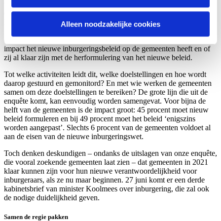
verantwoordelijkheid voor inburgering naar het lokale niveau? Om
daar achter te komen, hebben de particuliere taalopleider TopTaal en
Binnenlands Bestuur samen een enquête onder gemeenten
Alleen noodzakelijke cookies
gehouden waaraan 82 gemeenten hebben meegedaan. Via de
enquête willen Binnenlands Bestuur en TopTaal weten welke
impact het nieuwe inburgeringsbeleid op de gemeenten heeft en of
zij al klaar zijn met de herformulering van het nieuwe beleid.
Tot welke activiteiten leidt dit, welke doelstellingen en hoe wordt
daarop gestuurd en gemonitord? En met wie werken de gemeenten
samen om deze doelstellingen te bereiken? De grote lijn die uit de
enquête komt, kan eenvoudig worden samengevat. Voor bijna de
helft van de gemeenten is de impact groot: 45 procent moet nieuw
beleid formuleren en bij 49 procent moet het beleid ‘enigszins
worden aangepast’. Slechts 6 procent van de gemeenten voldoet al
aan de eisen van de nieuwe inburgeringswet.
Toch denken deskundigen – ondanks de uitslagen van onze enquête,
die vooral zoekende gemeenten laat zien – dat gemeenten in 2021
klaar kunnen zijn voor hun nieuwe verantwoordelijkheid voor
inburgeraars, als ze nu maar beginnen. 27 juni komt er een derde
kabinetsbrief van minister Koolmees over inburgering, die zal ook
de nodige duidelijkheid geven.
Samen de regie pakken