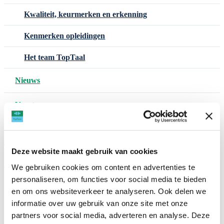
Kwaliteit, keurmerken en erkenning
Kenmerken opleidingen
Het team TopTaal
Nieuws
Vacatures
Contact – Locaties
العربية
Nederlands
English
Somali
TAAL
Deze website maakt gebruik van cookies
Español
Türkçe
Українська
We gebruiken cookies om content en advertenties te
personaliseren, om functies voor social media te bieden
Lees voor
en om ons websiteverkeer te analyseren. Ook delen we
informatie over uw gebruik van onze site met onze
Opleiding
partners voor social media, adverteren en analyse. Deze