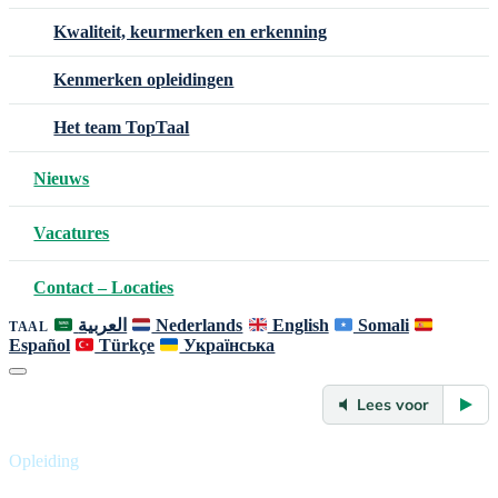
Kwaliteit, keurmerken en erkenning
Kenmerken opleidingen
Het team TopTaal
Nieuws
Vacatures
Contact – Locaties
العربية
Nederlands
English
Somali
TAAL
Español
Türkçe
Українська
Lees voor
Opleiding