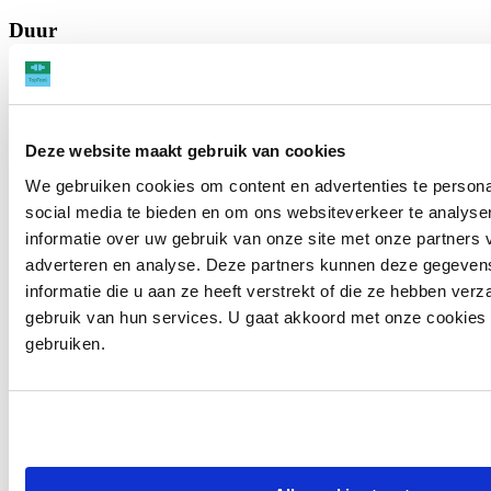
Duur
De lessen zijn overdag 3x per week en ’s avonds 2x per week.
Daarnaast heb je elke week 5 tot 10 uur huiswerk. Het volledige
traject tot niveau B1 kan worden afgerond binnen 45 lesweken. Het
volledige traject tot niveau B2 binnen 58 weken.
Deze website maakt gebruik van cookies
Waar
We gebruiken cookies om content en advertenties te persona
social media te bieden en om ons websiteverkeer te analyse
De cursus wordt gegeven op drie verschillende locaties: Amsterdam,
Rotterdam en Utrecht. Voor alle cursussen geldt dat de lessen
informatie over uw gebruik van onze site met onze partners 
hybride worden gegeven: de helft van de lessen vindt op locatie in
adverteren en analyse. Deze partners kunnen deze gegeve
een klaslokaal plaats, de andere helft wordt online gegeven.
informatie die u aan ze heeft verstrekt of die ze hebben ver
Kosten
gebruik van hun services. U gaat akkoord met onze cookies al
gebruiken.
De lessen kosten 15 euro per uur.
Ik wil graag meer informatie
← Alle opleidingen