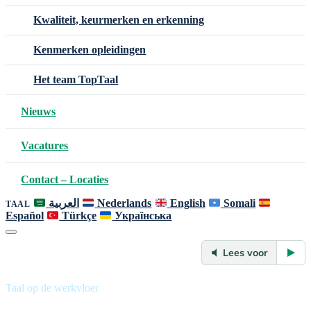
Kwaliteit, keurmerken en erkenning
Kenmerken opleidingen
Het team TopTaal
Nieuws
Vacatures
Contact – Locaties
العربية
Nederlands
English
Somali
TAAL
Español
Türkçe
Українська
Lees voor
Taal op de werkvloer