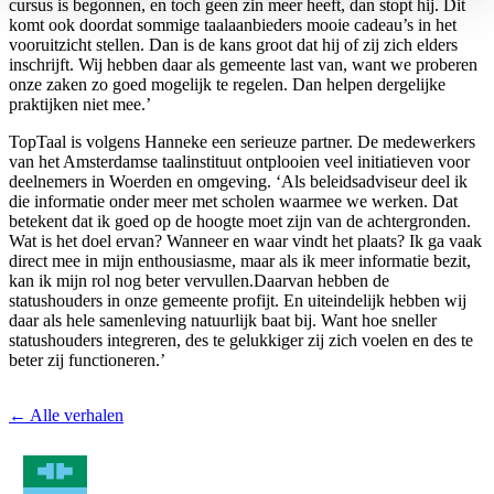
cursus is begonnen, en toch geen zin meer heeft, dan stopt hij. Dit
komt ook doordat sommige taalaanbieders mooie cadeau’s in het
vooruitzicht stellen. Dan is de kans groot dat hij of zij zich elders
inschrijft. Wij hebben daar als gemeente last van, want we proberen
onze zaken zo goed mogelijk te regelen. Dan helpen dergelijke
praktijken niet mee.’
TopTaal is volgens Hanneke een serieuze partner. De medewerkers
van het Amsterdamse taalinstituut ontplooien veel initiatieven voor
deelnemers in Woerden en omgeving. ‘Als beleidsadviseur deel ik
die informatie onder meer met scholen waarmee we werken. Dat
betekent dat ik goed op de hoogte moet zijn van de achtergronden.
Wat is het doel ervan? Wanneer en waar vindt het plaats? Ik ga vaak
direct mee in mijn enthousiasme, maar als ik meer informatie bezit,
kan ik mijn rol nog beter vervullen.Daarvan hebben de
statushouders in onze gemeente profijt. En uiteindelijk hebben wij
daar als hele samenleving natuurlijk baat bij. Want hoe sneller
statushouders integreren, des te gelukkiger zij zich voelen en des te
beter zij functioneren.’
← Alle verhalen