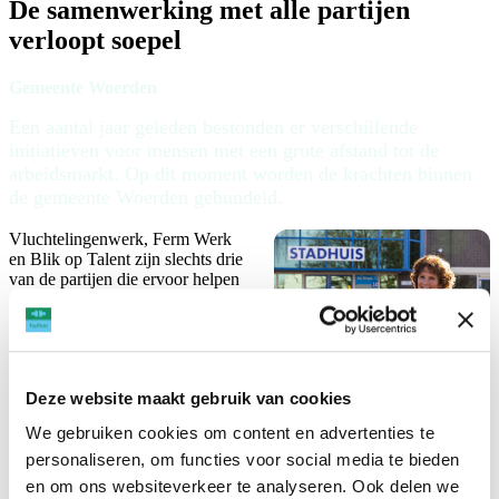
De samenwerking met alle partijen
verloopt soepel
Gemeente Woerden
Een aantal jaar geleden bestonden er verschillende
initiatieven voor mensen met een grote afstand tot de
arbeidsmarkt. Op dit moment worden de krachten binnen
de gemeente Woerden gebundeld.
Vluchtelingenwerk, Ferm Werk
en Blik op Talent zijn slechts drie
van de partijen die ervoor helpen
zorgen dat mensen met een
migratie-achtergrond in
Nederland kunnen integreren.
Inmiddels is ook TopTaal nauw
betrokken bij deze doelgroep.
Deze website maakt gebruik van cookies
Waar Vluchtelingenwerk zich
bezighoudt met de opvang en introductie van statushouders in
We gebruiken cookies om content en advertenties te
Woerden en omgeving, is Ferm Werk verantwoordelijk voor de
gemeentelijke taken op het gebied van participatie, werk en
personaliseren, om functies voor social media te bieden
inkomen. Blik op Talent en TopTaal werken niet alleen in Woerden
en om ons websiteverkeer te analyseren. Ook delen we