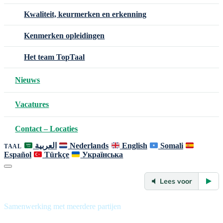
Kwaliteit, keurmerken en erkenning
Kenmerken opleidingen
Het team TopTaal
Nieuws
Vacatures
Contact – Locaties
العربية
Nederlands
English
Somali
TAAL
Español
Türkçe
Українська
Lees voor
Samenwerking met meerdere partijen