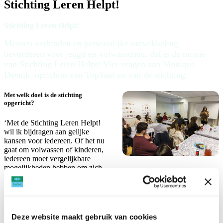
Stichting Leren Helpt!
Stichting Leren Helpt!
Mensen verbinden en persoonlijke ontwikkeling
bevorderen voor jeugd en volwassenen, dat is de missie
van Stichting Leren Helpt! Vier vragen aan Monique
Deenik, oprichter van TopTaal en van de stichting.
Met welk doel is de stichting
opgericht?
‘Met de Stichting Leren Helpt!
wil ik bijdragen aan gelijke
kansen voor iedereen. Of het nu
gaat om volwassen of kinderen,
iedereen moet vergelijkbare
mogelijkheden hebben om zich
binnen de maatschappij te ontwikkelen. Wij gaan ervan uit dat
ontwikkeling je kansen vergroot en ik vind het ontzettend belangrijk
dat er gelijke kansen bestaan voor iedereen, ongeacht sociale en
economische achtergrond, opleidingsniveau, werkervaring, leeftijd,
en geslacht. Iemand die de taal beheerst, is eerder gezond en
Deze website maakt gebruik van cookies
gelukkig, zal een grotere rol in de maatschappij vervullen, sneller