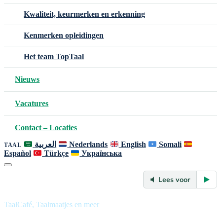
Kwaliteit, keurmerken en erkenning
Kenmerken opleidingen
Het team TopTaal
Nieuws
Vacatures
Contact – Locaties
العربية
Nederlands
English
Somali
TAAL
Español
Türkçe
Українська
Lees voor
TaalCafé, Taalmaatjes en meer