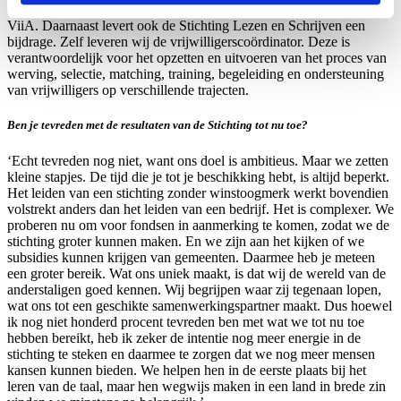
op Werk, de Vrijwilligers Centrale Amsterdam, Amsterdam Cares en
ViiA. Daarnaast levert ook de Stichting Lezen en Schrijven een
bijdrage. Zelf leveren wij de vrijwilligerscoördinator. Deze is
verantwoordelijk voor het opzetten en uitvoeren van het proces van
werving, selectie, matching, training, begeleiding en ondersteuning
van vrijwilligers op verschillende trajecten.
Ben je tevreden met de resultaten van de Stichting tot nu toe?
‘Echt tevreden nog niet, want ons doel is ambitieus. Maar we zetten
kleine stapjes. De tijd die je tot je beschikking hebt, is altijd beperkt.
Het leiden van een stichting zonder winstoogmerk werkt bovendien
volstrekt anders dan het leiden van een bedrijf. Het is complexer. We
proberen nu om voor fondsen in aanmerking te komen, zodat we de
stichting groter kunnen maken. En we zijn aan het kijken of we
subsidies kunnen krijgen van gemeenten. Daarmee heb je meteen
een groter bereik. Wat ons uniek maakt, is dat wij de wereld van de
anderstaligen goed kennen. Wij begrijpen waar zij tegenaan lopen,
wat ons tot een geschikte samenwerkingspartner maakt. Dus hoewel
ik nog niet honderd procent tevreden ben met wat we tot nu toe
hebben bereikt, heb ik zeker de intentie nog meer energie in de
stichting te steken en daarmee te zorgen dat we nog meer mensen
kansen kunnen bieden. We helpen hen in de eerste plaats bij het
leren van de taal, maar hen wegwijs maken in een land in brede zin