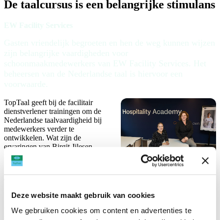
De taalcursus is een belangrijke stimulans
EW Facility Services
Gasten vriendelijk begroeten en hen de weg kunnen wijzen
zijn belangrijke vaardigheden voor
schoonmaakmedewerkers van EW Facility Services. Het
beheersen van de Nederlandse taal is hiervoor een
voorwaarde.
TopTaal geeft bij de facilitair
dienstverlener trainingen om de
Nederlandse taalvaardigheid bij
medewerkers verder te
ontwikkelen. Wat zijn de
ervaringen van Birgit Jilesen,
manager Hospitality Academy en
Kwaliteit van EW Facility
Services, met deze trainingen van
TopTaal?
Deze website maakt gebruik van cookies
De medewerkers van EW Facility Services hebben elke dag nauw
contact met de gasten en gebruikers van de locaties waar zij
We gebruiken cookies om content en advertenties te
schoonmaken. Denk aan hotelgasten, kantoormedewerkers of