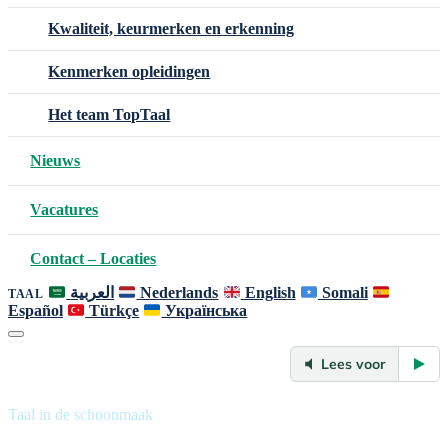
Kwaliteit, keurmerken en erkenning
Kenmerken opleidingen
Het team TopTaal
Nieuws
Vacatures
Contact – Locaties
العربية
Nederlands
English
Somali
TAAL
Español
Türkçe
Українська
Lees voor
Taal in de schoonmaak