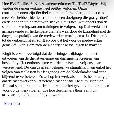
Hoe EW Facility Services samenwerkt met TopTaal? Birgit: ‘Wij
vinden de samenwerking heel prettig verlopen. Onze
contactpersonen zijn flexibel en denken bijzonder goed met ons
mee. We hebben hier te maken met een doelgroep die graag ‘doet’
en de handen uit de mouwen steekt. Dat is heel wat anders dan de
schoolbanken ingaan om trainingen te volgen. TopTaal werkt met
aansprekende en herkenbare thema’s waardoor de koppeling met de
dagelijkse praktijk van de medewerker wordt gemaakt. Dit spreekt
tot de verbeelding en zorgt ervoor dat het voor de medewerker
gemakkelijker is om zich de Nederlandse taal eigen te maken’.
Birgit is ervan overtuigd dat de trainingen bijdragen aan het
uitvoeren van de dienstverlening en daarmee het creëren van
hospitality. Het enthousiasme van de cursisten is volgens haar
veelzeggend. De cursus is een belangrijke stimulans, maar enkel het
volgen van taallessen is niet genoeg om de Nederlandse taal echt
blijvend te verbeteren. Zowel op het werk als thuis is het belangrijk
dat de medewerker blijft oefenen met de taal. De cursussen van
Toptaal stimuleren dit onder andere door het geven van opdrachten
voor op de werkvloer en tips hoe deelnemers thuis aan hun
taalvaardigheid kunnen blijven werken.
Meer info