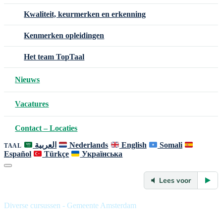
Kwaliteit, keurmerken en erkenning
Kenmerken opleidingen
Het team TopTaal
Nieuws
Vacatures
Contact – Locaties
العربية
Nederlands
English
Somali
TAAL
Español
Türkçe
Українська
Lees voor
Diverse cursussen - Gemeente Amsterdam