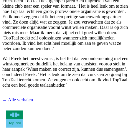
Freek heeft TopTaal de afgelopen jaren zien uitgroeien van een
kleine club naar een speler van formaat. ‘Het is heel leuk om te zien
hoe TopTaal echt een grote, professionele organisatie is geworden.
En ik moet zeggen dat ik het een prettige samenwerkingspartner
vind. Ze doen altijd wat ze zeggen. Je zou verwachten dat ze als
commerciële organisatie vooral winst willen maken. Daar is op zich
niets mis mee. Maar ik merk dat zij het echt goed willen doen.
TopTaal zoekt zelf oplossingen wanneer zich moeilijkheden
voordoen. Ik vind het echt heel moeilijk om aan te geven wat ze
beter zouden kunnen doen.’
Wat Freek het meest verrast, is het feit dat een onderneming met een
winstoogmerk zo duidelijk het belang van cursisten voorop stelt in
haar aanpak ‘Winst maken en correct zijn, kunnen dus samengaan’,
concludeert Freek. ‘Het is leuk om te zien dat cursisten zo graag bij
TopTaal terecht komen. Ze vragen er ook echt om. Ik vind TopTaal
echt een heel goede taalaanbieder.’
← Alle verhalen