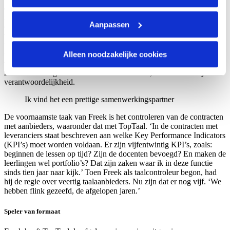
door betaald werk te doen in een Nederlandse omgeving. Als er
maar buiten de lessen ook Nederlands wordt gesproken. Het gaat
Aanpassen
om de combinatie van taallessen en activiteiten buiten de lessen
waarbij Nederlands wordt gesproken. Net als Ard besteedt Freek
veel tijd aan het in goede banen leiden van de gemeentelijke
Alleen noodzakelijke cookies
taalcursussen. Niet alleen uitkeringsgerechtigden die de cursussen
veelal kennen via hun klantmanager bij de gemeente, ook mensen
zonder uitkering die de cursussen zelf vinden, vallen onder zijn
verantwoordelijkheid.
Ik vind het een prettige samenwerkingspartner
De voornaamste taak van Freek is het controleren van de contracten
met aanbieders, waaronder dat met TopTaal. ‘In de contracten met
leveranciers staat beschreven aan welke Key Performance Indicators
(KPI’s) moet worden voldaan. Er zijn vijfentwintig KPI’s, zoals:
beginnen de lessen op tijd? Zijn de docenten bevoegd? En maken de
leerlingen wel portfolio’s? Dat zijn zaken waar ik in deze functie
sinds tien jaar naar kijk.’ Toen Freek als taalcontroleur begon, had
hij de regie over veertig taalaanbieders. Nu zijn dat er nog vijf. ‘We
hebben flink gezeefd, de afgelopen jaren.’
Speler van formaat