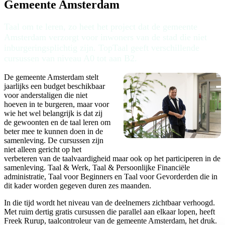
Gemeente Amsterdam
Taal om te leren, zo heet het project dat de gemeente
Amsterdam verzorgt voor inwoners van de stad die niet
inburgeringsplichtig zijn. TopTaal geeft verschillende
cursussen van niveau A0 tot aan B2.
De gemeente Amsterdam stelt
jaarlijks een budget beschikbaar
voor anderstaligen die niet
hoeven in te burgeren, maar voor
wie het wel belangrijk is dat zij
de gewoonten en de taal leren om
beter mee te kunnen doen in de
samenleving. De cursussen zijn
niet alleen gericht op het
verbeteren van de taalvaardigheid maar ook op het participeren in de
samenleving. Taal & Werk, Taal & Persoonlijke Financiële
administratie, Taal voor Beginners en Taal voor Gevorderden die in
dit kader worden gegeven duren zes maanden.
In die tijd wordt het niveau van de deelnemers zichtbaar verhoogd.
Met ruim dertig gratis cursussen die parallel aan elkaar lopen, heeft
Freek Rurup, taalcontroleur van de gemeente Amsterdam, het druk.